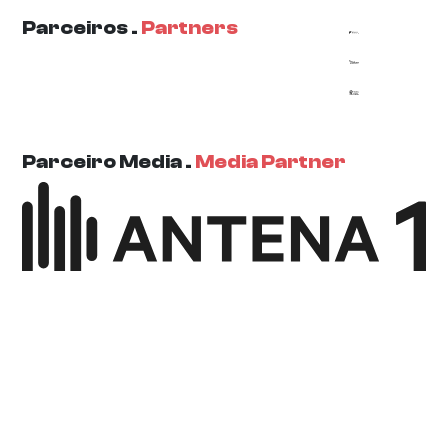
Parceiros .
Partners
Parceiro Media .
Media Partner
2017 - 2026 . BIG . Bienal de Ilustração de Guimarães .
Todos os direitos reservados.
publiSITIO ©
2017 - 2026 . webdesign by